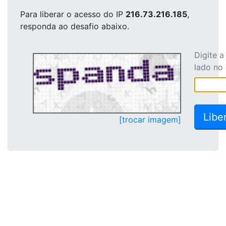
Para liberar o acesso
do IP
216.73.216.185
,
responda ao desafio abaixo.
Digite 
lado no
[trocar imagem]