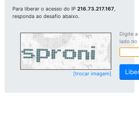
Para liberar o acesso
do IP
216.73.217.167
,
responda ao desafio abaixo.
Digite 
lado no
[trocar imagem]