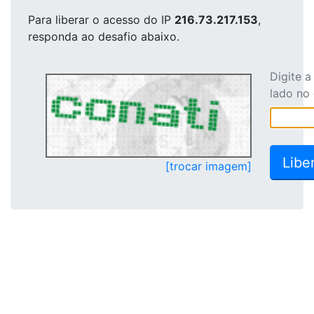
Para liberar o acesso
do IP
216.73.217.153
,
responda ao desafio abaixo.
Digite 
lado no
[trocar imagem]