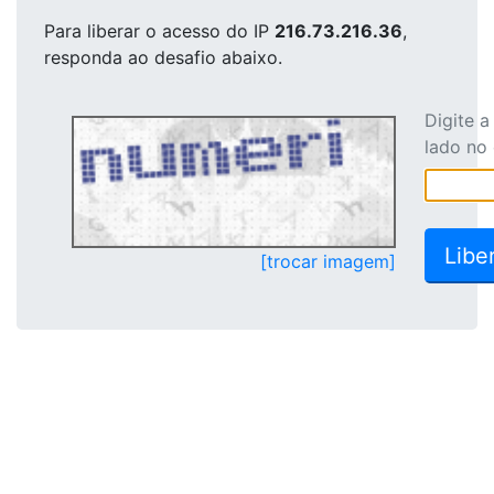
Para liberar o acesso
do IP
216.73.216.36
,
responda ao desafio abaixo.
Digite 
lado no
[trocar imagem]