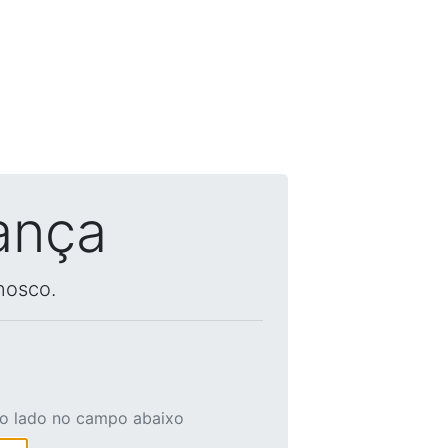
ança
nosco.
ao lado no campo abaixo