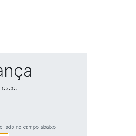
ança
nosco.
ao lado no campo abaixo