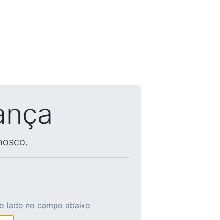
ança
nosco.
ao lado no campo abaixo