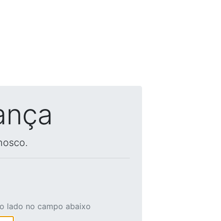
ança
nosco.
ao lado no campo abaixo