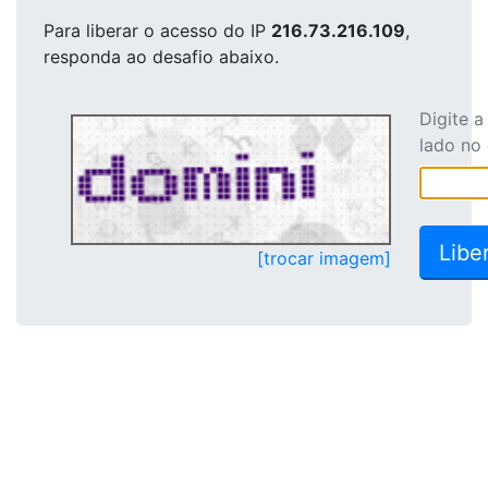
Para liberar o acesso
do IP
216.73.216.109
,
responda ao desafio abaixo.
Digite 
lado no
[trocar imagem]