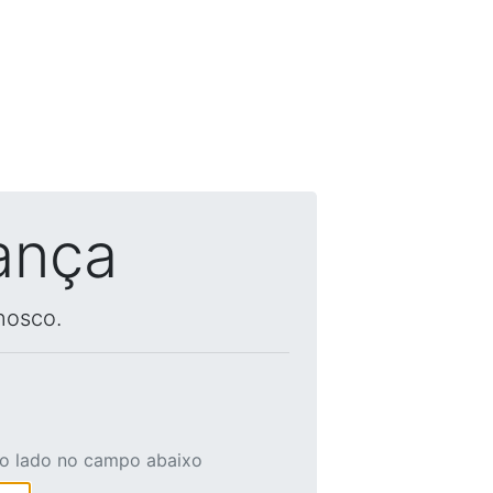
ança
nosco.
ao lado no campo abaixo