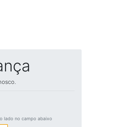
ança
nosco.
ao lado no campo abaixo