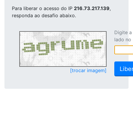
Para liberar o acesso
do IP
216.73.217.139
,
responda ao desafio abaixo.
Digite 
lado no
[trocar imagem]