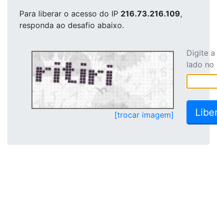
Para liberar o acesso
do IP
216.73.216.109
,
responda ao desafio abaixo.
Digite 
lado no
[trocar imagem]