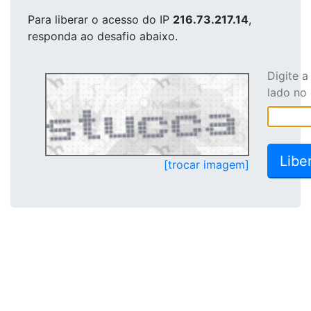
Para liberar o acesso
do IP
216.73.217.14
,
responda ao desafio abaixo.
Digite 
lado no
[trocar imagem]