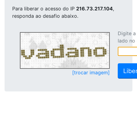
Para liberar o acesso
do IP
216.73.217.104
,
responda ao desafio abaixo.
Digite 
lado no
[trocar imagem]