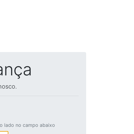
ança
nosco.
ao lado no campo abaixo