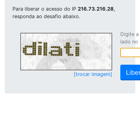
Para liberar o acesso
do IP
216.73.216.28
,
responda ao desafio abaixo.
Digite 
lado no
[trocar imagem]