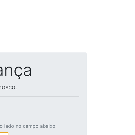
ança
nosco.
ao lado no campo abaixo