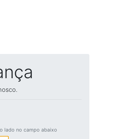
ança
nosco.
ao lado no campo abaixo